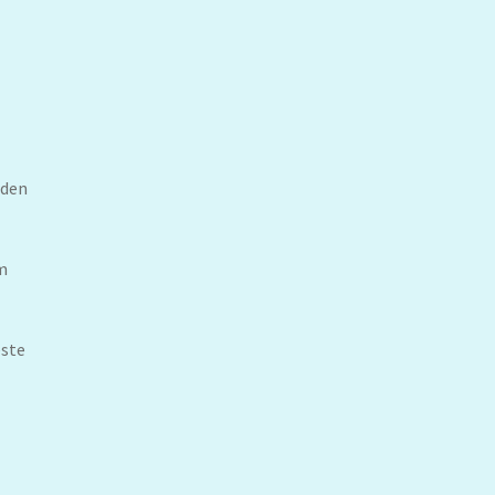
 den
m
este