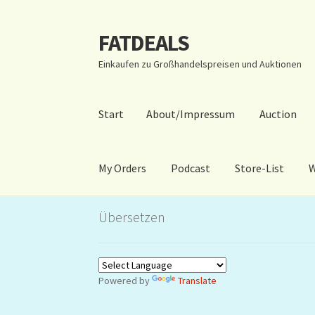
FATDEALS
Zur
Zum
Navigation
Inhalt
Einkaufen zu Großhandelspreisen und Auktionen
springen
springen
Start
About/Impressum
Auction
My Orders
Podcast
Store-List
W
Start
About/Impressum
Auction
Blog
Dashbo
Übersetzen
Warenkorb
Kidsvideos
Powered by
Translate