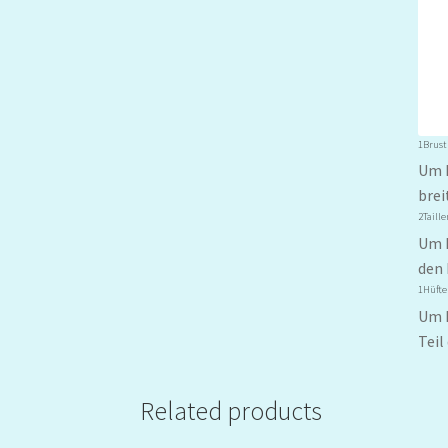
1Brus
Um I
brei
2Taill
Um I
den 
1Hüfte
Um I
Teil
Related products