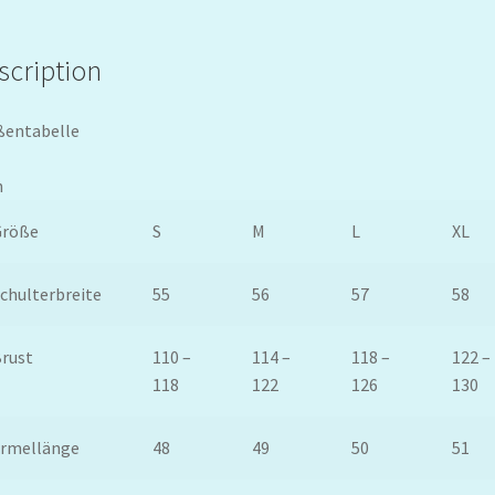
scription
ßentabelle
h
Größe
S
M
L
XL
chulterbreite
55
56
57
58
rust
110 –
114 –
118 –
122 –
118
122
126
130
Ärmellänge
48
49
50
51