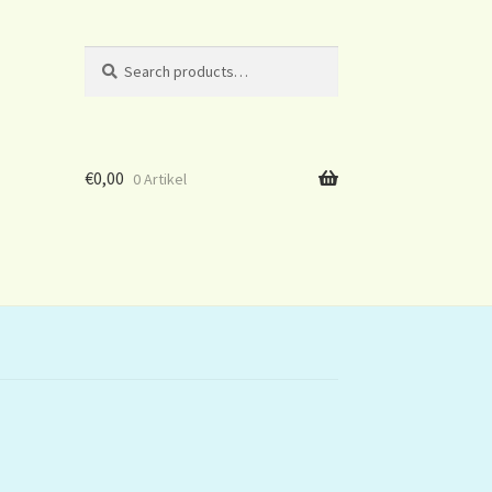
Search
Search
for:
€
0,00
0 Artikel