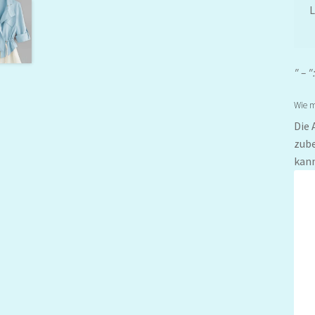
″ – ″
Wie m
Die 
zube
kann