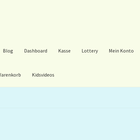
Blog
Dashboard
Kasse
Lottery
Mein Konto
arenkorb
Kidsvideos
ard
Kasse
Lottery
Mein Konto
My Orders
Podcast
Store-List