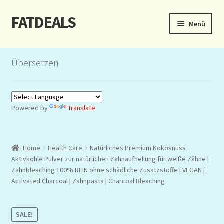
FATDEALS
Zur
Zum
Menü
Navigation
Inhalt
springen
springen
Start
Übersetzen
About/Impressum
Auction
Powered by
Translate
Blog
Home
Health Care
Natürliches Premium Kokosnuss
Dashboard
Aktivkohle Pulver zur natürlichen Zahnaufhellung für weiße Zähne |
Zahnbleaching 100% REIN ohne schädliche Zusatzstoffe | VEGAN |
Kasse
Activated Charcoal | Zahnpasta | Charcoal Bleaching
Lottery
SALE!