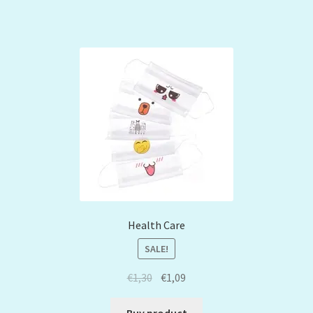
Health Care
SALE!
€
1,30
€
1,09
Buy product