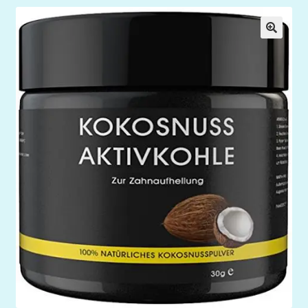
Mein Konto
My Orders
Podcast
Store-List
Warenkorb
Kidsvideos