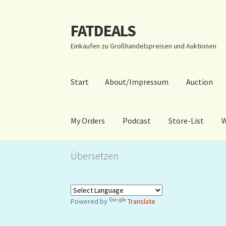
FATDEALS
Zur
Zum
Navigation
Inhalt
Einkaufen zu Großhandelspreisen und Auktionen
springen
springen
Start
About/Impressum
Auction
My Orders
Podcast
Store-List
W
Start
About/Impressum
Auction
Blog
Dashbo
Übersetzen
Warenkorb
Kidsvideos
Powered by
Translate