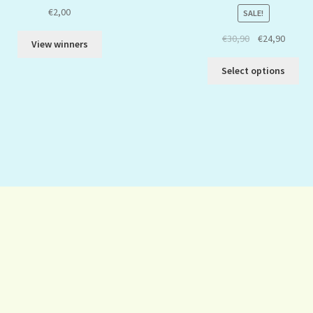
€
2,00
SALE!
€
30,90
€
24,90
View winners
Select options