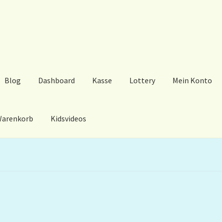
Blog
Dashboard
Kasse
Lottery
Mein Konto
arenkorb
Kidsvideos
ard
Kasse
Lottery
Mein Konto
My Orders
Podcast
Store-List