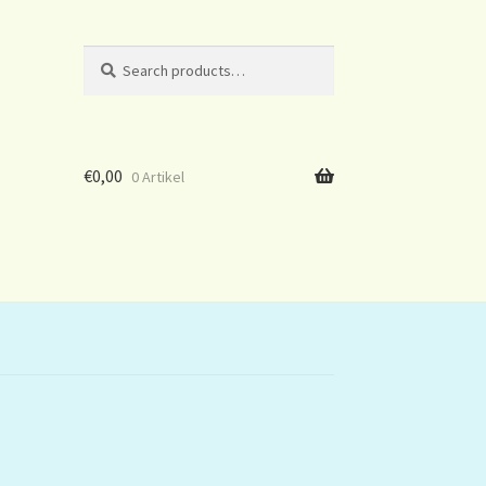
Search
Search
for:
€
0,00
0 Artikel